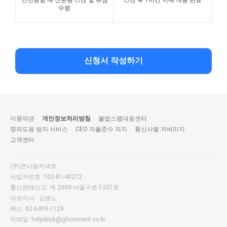
인천공항 내 신분증 스캔 및 유심
스캔 후 1시간 이내 개통 완료
수령
신청서 작성하기
이용약관
개인정보처리방침
불법스팸대응센터
명의도용 방지 서비스
CEO 자율준수 의지
통신사별 커버리지
고객센터
(주)큰사람커넥트
사업자번호: 102-81-40272
통신판매신고: 제 2009-서울구로-1337호
대표이사 : 김병노
팩스: 02-6499-1129
이메일: helpdesk@ghconnect.co.kr